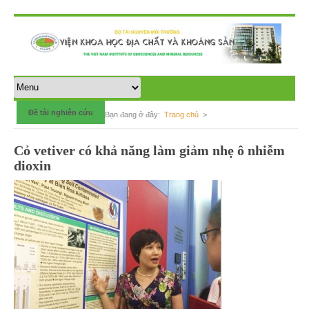
Đề tài nghiên cứu
Bạn đang ở đây:
Trang chủ
>
Cỏ vetiver có khả năng làm giảm nhẹ ô nhiễm
dioxin