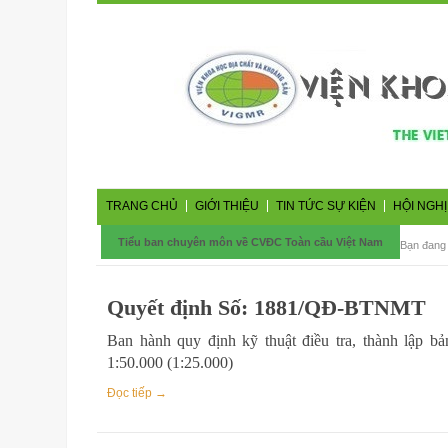
TRANG CHỦ
GIỚI THIỆU
TIN TỨC SỰ KIỆN
HỘI NGHỊ
Tiểu ban chuyên môn về CVĐC Toàn cầu Việt Nam
Bạn đang
Quyết định Số: 1881/QĐ-BTNMT
Ban hành quy định kỹ thuật điều tra, thành lập bả
1:50.000 (1:25.000)
Đọc tiếp →