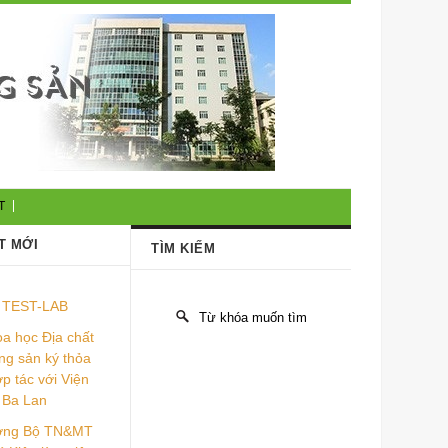
T
T MỚI
TÌM KIẾM
TEST-LAB
a học Địa chất
ng sản ký thỏa
p tác với Viện
 Ba Lan
ưởng Bộ TN&MT