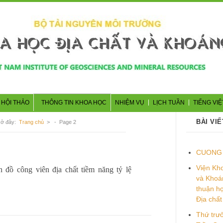
 HỘI THẢO
THÔNG TIN KHOA HỌC
NHIỆM VỤ
LỊCH TUẦN
TIẾNG VIỆ
BÀI VIẾ
 ở đây:
Trang chủ
>
- Page 2
CUONG 
Viện Kho
n đồ công viên địa chất tiềm năng tỷ lệ
và Khoá
thuận hợ
Địa chất
Thứ tr