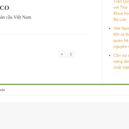
Trần Quý
SCO
với Thứ
Khoa họ
oàn cầu Việt Nam
Ba Lan
Việt Na
Mở ra th
quan hệ 
nguyên 
«
1
Cần sự 
nâng tầm
chất Vi
 sản