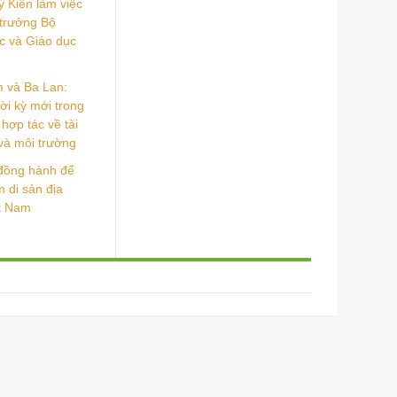
 Kiên làm việc
 trưởng Bộ
c và Giáo dục
m và Ba Lan:
ời kỳ mới trong
hợp tác về tài
và môi trường
đồng hành để
 di sản địa
ệt Nam