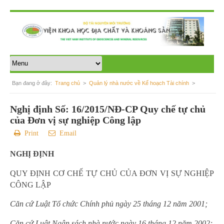
Bạn đang ở đây:
Trang chủ
>
Quản lý nhà nước về Kế hoạch Tài chính
>
Bài hiện tại
Nghị định Số: 16/2015/NĐ-CP Quy chế tự chủ
của Đơn vị sự nghiệp Công lập
Print
Email
NGHỊ ĐỊNH
QUY ĐỊNH CƠ CHẾ TỰ CHỦ CỦA ĐƠN VỊ SỰ NGHIỆP
CÔNG LẬP
Căn cứ Luật Tổ chức Chính phủ ngày 25 tháng 12 năm 2001;
Căn cứ Luật Ngân sách nhà nước ngày 16 tháng 12 năm 2002;