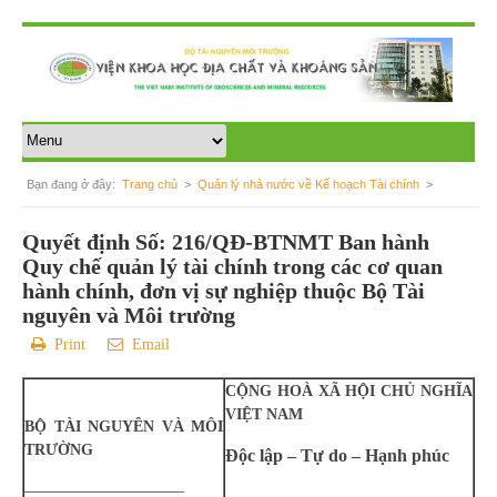
Bạn đang ở đây:
Trang chủ
>
Quản lý nhà nước về Kế hoạch Tài chính
>
Bài hiện tại
Quyết định Số: 216/QĐ-BTNMT Ban hành
Quy chế quản lý tài chính trong các cơ quan
hành chính, đơn vị sự nghiệp thuộc Bộ Tài
nguyên và Môi trường
Print
Email
CỘNG HOÀ XÃ HỘI CHỦ NGHĨA
VIỆT NAM
BỘ TÀI NGUYÊN VÀ MÔI
TRƯỜNG
Độc lập – Tự do – Hạnh phúc
––––––––––––––––––