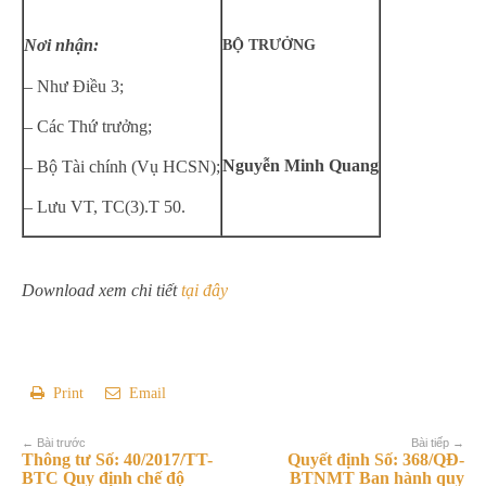
Nơi nhận:
BỘ TRƯỞNG
– Như Điều 3;
– Các Thứ trưởng;
Nguyễn Minh Quang
– Bộ Tài chính (Vụ HCSN);
– Lưu VT, TC(3).T 50.
Download xem chi tiết
tại đây
Print
Email
← Bài trước
Bài tiếp →
Thông tư Số: 40/2017/TT-
Quyết định Số: 368/QĐ-
BTC Quy định chế độ
BTNMT Ban hành quy