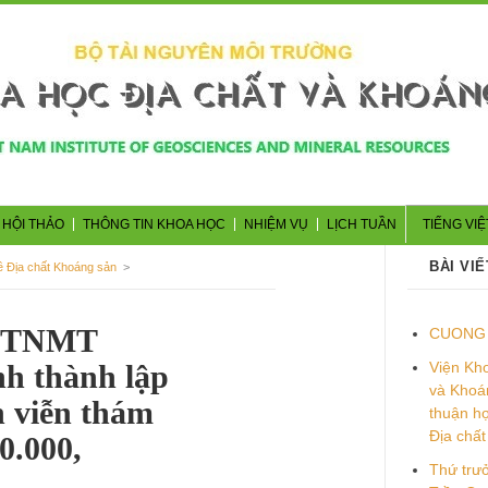
 HỘI THẢO
THÔNG TIN KHOA HỌC
NHIỆM VỤ
LỊCH TUẦN
TIẾNG VIỆ
BÀI VIẾ
ề Địa chất Khoáng sản
>
-BTNMT
CUONG 
nh thành lập
Viện Kho
và Khoá
h viễn thám
thuận hợ
Địa chất
00.000,
Thứ tr