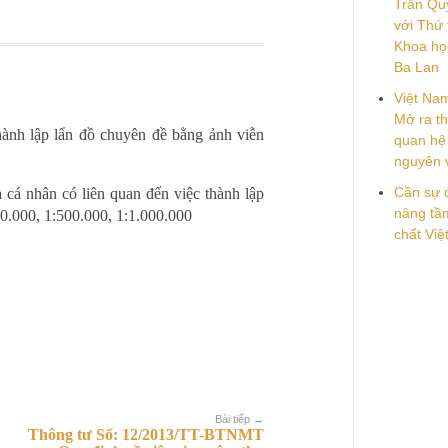
Trần Quý
với Thứ
Khoa họ
Ba Lan
Việt Na
Mở ra th
hành lập lẩn đồ chuyên đề bằng ảnh viễn
quan hệ 
nguyên 
Cần sự 
 cá nhân có liên quan đến việc thành lập
nâng tầm
10.000, 1:500.000, 1:1.000.000
chất Vi
Bài tiếp →
Thông tư Số: 12/2013/TT-BTNMT