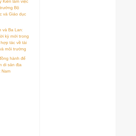
 Kiên làm việc
 trưởng Bộ
c và Giáo dục
m và Ba Lan:
ời kỳ mới trong
hợp tác về tài
và môi trường
đồng hành để
 di sản địa
ệt Nam