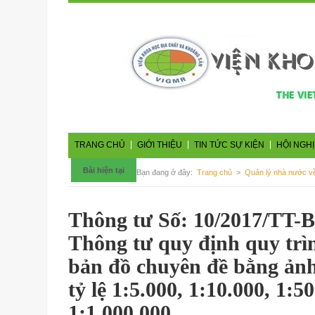
TRANG CHỦ
GIỚI THIỆU
TIN TỨC SỰ KIỆN
HỘI NGHỊ
Bài hiện tại
Bạn đang ở đây:
Trang chủ
>
Quản lý nhà nước v
Thông tư Số: 10/2017/TT
Thông tư quy định quy trì
bản đồ chuyên đề bằng ản
tỷ lệ 1:5.000, 1:10.000, 1:5
1:1.000.000