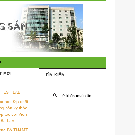
T
T MỚI
TÌM KIẾM
TEST-LAB
a học Địa chất
ng sản ký thỏa
p tác với Viện
 Ba Lan
ưởng Bộ TN&MT