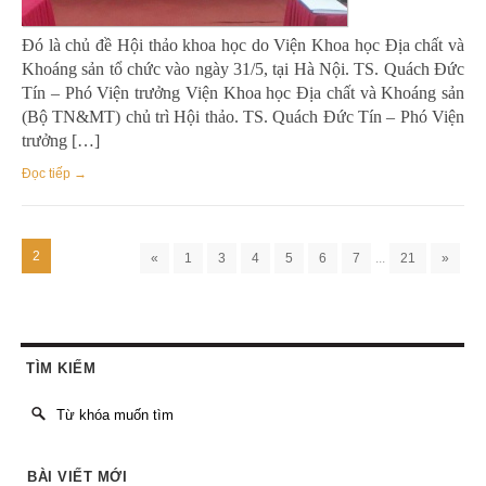
Đó là chủ đề Hội thảo khoa học do Viện Khoa học Địa chất và
Khoáng sản tổ chức vào ngày 31/5, tại Hà Nội. TS. Quách Đức
Tín – Phó Viện trưởng Viện Khoa học Địa chất và Khoáng sản
(Bộ TN&MT) chủ trì Hội thảo. TS. Quách Đức Tín – Phó Viện
trưởng […]
Đọc tiếp →
2
«
1
3
4
5
6
7
...
21
»
TÌM KIẾM
BÀI VIẾT MỚI