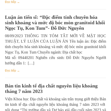
Đọc tiếp →
Luận án tiến sĩ: “Đặc điểm tính chuyên hóa
sinh khoáng và mức độ bóc mòn granitoid khối
Ngọc Tụ, Kon Tum”- Đỗ Đức Nguyên
08/09/2023 THÔNG TIN TÓM TẮT MỚI VỀ MẶT HỌC
THUẬT, LÝ LUẬN CỦA LUẬN ÁN Tên luận án: Đặc điểm
tính chuyên hóa sinh khoáng và mức độ bóc mòn granitoid khối
Ngọc Tụ, Kon Tum Chuyên ngành: Địa chất học
Mã số: 09440201 Nghiên cứu sinh: Đỗ Đức Nguyên Người
hướng dẫn 1: […]
Đọc tiếp →
Bản tin kinh tế địa chất nguyên liệu khoáng
tháng 7 năm 2023
Viện Khoa học Địa chất và khoáng sản trân trọng giới thiệu Bản
tin kinh tế địa chất nguyên liệu khoáng tháng 7 năm 2023 với
nội dung “Thị trường dầu và Dự báo giá dầu cuối năm 2023 và