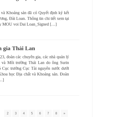
 và Khoáng sản đã có Quyết định ký kết
ng, Đài Loan. Thông tin chi tiết xem tại
 ky MOU voi Dai Loan_Signed […]
n gia Thái Lan
3, đoàn các chuyên gia, các nhà quản lý
 và Môi trường Thái Lan do ông Surin
ó Cục trưởng Cục Tài nguyên nước dưới
Khoa học Địa chất và Khoáng sản. Đoàn
[…]
2
3
4
5
6
7
8
»