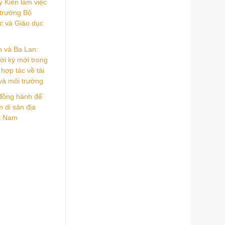
 Kiên làm việc
 trưởng Bộ
c và Giáo dục
m và Ba Lan:
ời kỳ mới trong
hợp tác về tài
và môi trường
đồng hành để
 di sản địa
ệt Nam