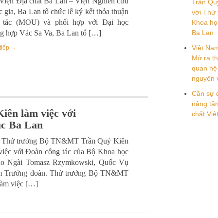
 Viện Địa chất Ba Lan – Viện Nghiên cứu
Trần Quý
 gia, Ba Lan tổ chức lễ ký kết thỏa thuận
với Thứ
 tác (MOU) và phối hợp với Đại học
Khoa họ
g hợp Vác Sa Va, Ba Lan tổ […]
Ba Lan
Việt Na
tiếp →
Mở ra th
quan hệ 
nguyên 
Cần sự 
nâng tầm
ên làm việc với
chất Vi
ục Ba Lan
ội, Thứ trưởng Bộ TN&MT Trần Quý Kiên
 việc với Đoàn công tác của Bộ Khoa học
do Ngài Tomasz Rzymkowski, Quốc Vụ
àm Trưởng đoàn. Thứ trưởng Bộ TN&MT
làm việc […]