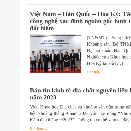
Việt Nam – Hàn Quốc – Hoa Kỳ: Tăn
công nghệ xác định nguồn gốc hình 
đất hiếm
(TN&MT) – Sáng 26/10,
Khoáng sản (Bộ TN&M
Đại sứ quán Hàn Quốc
Nghiên cứu Khoa học c
Hoa Kỳ tại Hà […]
Đọc tiếp →
Bản tin kinh tế địa chất nguyên liệu
năm 2023
Viện Khoa học Địa chất và khoáng sản trân trọng giới
liệu khoáng tháng 9 năm 2023 với nội dung “Nhu cầ
Kẽm đến tháng 9/2023″. Thông tin cụ thể xem tại đây
Đọc tiếp →