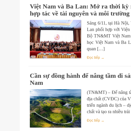
Việt Nam và Ba Lan: Mở ra thời kỳ 
hợp tác về tài nguyên và môi trường
Sáng 6/11, tại Hà Nội
Lan phối hợp với Viện
Bộ TN&MT Việt Nam tổ
học Việt Nam và Ba L
quan […]
Đọc tiếp →
Cần sự đồng hành để nâng tầm di sản
Nam
(TN&MT) – Để nâng tầm 
địa chất (CVĐC) của Vi
triển ngành du lịch – dị
chất và tạo ra nhiều tr
Đọc tiếp →