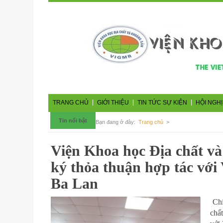
TRANG CHỦ
GIỚI THIỆU
TIN TỨC SỰ KIỆN
HỘI NGHỊ
Tin nổi bật
Bạn đang ở đây:
Trang chủ
>
Viện Khoa học Địa chất v
ký thỏa thuận hợp tác với 
Ba Lan
Chi
chấ