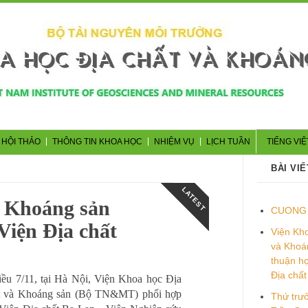
 HỘI THẢO
THÔNG TIN KHOA HỌC
NHIỆM VỤ
LỊCH TUẦN
TIẾNG VIỆ
BÀI VIẾ
LATEST
à Khoáng sản
CUONG 
Viện Địa chất
Viện Kho
và Khoá
thuận hợ
Địa chất
ều 7/11, tại Hà Nội, Viện Khoa học Địa
t và Khoáng sản (Bộ TN&MT) phối hợp
Thứ tr