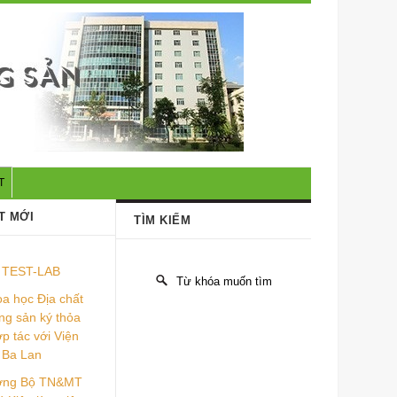
T
T MỚI
TÌM KIẾM
TEST-LAB
a học Địa chất
ng sản ký thỏa
p tác với Viện
 Ba Lan
ưởng Bộ TN&MT