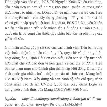
Đóng góp vào báo cáo, PGS.TS Nguyễn Xuân Khiển cho rằng,
cần phân tích rõ hơn về những khó khăn, thuận lợi trong việc
thực hiện các nhiệm vụ. Đồng thời, để nâng cao vai trò của Tiểu
ban chuyên môn, cần xây dựng phương hướng có tính khả thi
và có giải pháp quyết liệt hơn. Ngoài ra, PGS.TS Nguyễn Xuân
Khiển nhấn mạnh đến việc thành lập Hội đồng Di sản CVĐC
quốc gia là vô cùng cần thiết, góp phần bảo tồn và phát huy các
giá trị di sản.
Ghi nhận những góp ý sát sao của các thành viên Tiểu ban trong
việc hoàn thiện hơn báo cáo tổng kết, quy chế và phương thức
hoạt động, ông Trịnh Hải Sơn cho biết, Tiểu ban sẽ tiếp tục phối
hợp chặt chẽ với các đơn vị liên quan và các địa phương. Tiểu
ban sẽ tham mưu cho Chính phủ thành lập Hội đồng Di sản địa
chất quốc gia nhằm hoàn thiện cơ cấu tổ chức của Mạng lưới
CVĐC Việt Nam. Xây dựng và ban hành bộ tiêu chí quay trình
công nhận các di sản CVĐC Quốc gia. Xây dựng Logo và
trang web chính thức của Mạng lưới CVĐC Việt Nam.
Nguồn: https://baotainguyenmoitruong.vn/dua-gia-tri-di-san-
cong-vien-dia-chat-vuon-tam-the-gioi-319145.html