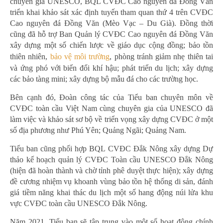
chuyên gia UNESCO, BQL CVĐC Cao nguyên đá Đồng Văn
triển khai khảo sát xác định tuyến tham quan thứ 4 trên CVĐC
Cao nguyên đá Đồng Văn (Mèo Vạc – Du Già). Đồng thời
cũng đã hỗ trợ Ban Quản lý CVĐC Cao nguyên đá Đồng Văn
xây dựng một số chiến lược về giáo dục cộng đồng; bảo tồn
thiên nhiên,
bảo vệ môi trường
, phòng tránh giảm nhẹ thiên tai
và ứng phó với biến đổi khí hậu; phát triển du lịch; xây dựng
các bảo tàng mini; xây dựng bộ mẫu đá cho các trường học.
Bên cạnh đó, Đoàn công tác của Tiểu ban chuyên môn về
CVĐC toàn cầu Việt Nam cùng chuyên gia của UNESCO đã
làm việc và khảo sát sơ bộ về triển vọng xây dựng CVĐC ở một
số địa phương như Phú Yên; Quảng Ngãi; Quảng Nam.
Tiểu ban cũng phối hợp BQL CVĐC Đắk Nông xây dựng Dự
thảo kế hoạch quản lý CVĐC Toàn cầu UNESCO Đắk Nông
(hiện đã hoàn thành và chờ tỉnh phê duyệt thực hiện); xây dựng
đề cương nhiệm vụ khoanh vùng bảo tồn hệ thống di sản, đánh
giá tiềm năng khai thác du lịch một số hang động núi lửa khu
vực CVĐC toàn cầu UNESCO Đắk Nông.
Năm 2021, Tiểu ban sẽ tập trung vào một số hoạt động chính